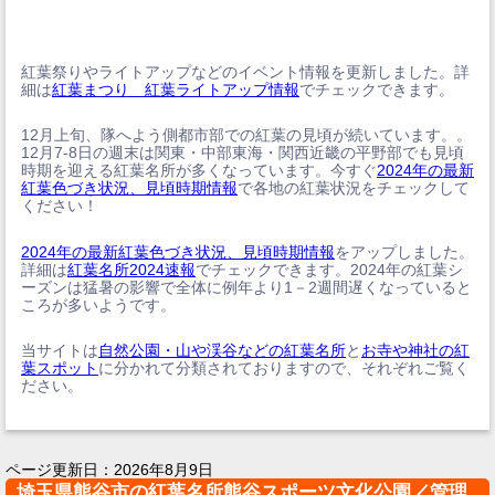
紅葉祭りやライトアップなどのイベント情報を更新しました。詳
細は
紅葉まつり 紅葉ライトアップ情報
でチェックできます。
12月上旬、隊へよう側都市部での紅葉の見頃が続いています。。
12月7-8日の週末は関東・中部東海・関西近畿の平野部でも見頃
時期を迎える紅葉名所が多くなっています。今すぐ
2024年の最新
紅葉色づき状況、見頃時期情報
で各地の紅葉状況をチェックして
ください！
2024年の最新紅葉色づき状況、見頃時期情報
をアップしました。
詳細は
紅葉名所2024速報
でチェックできます。2024年の紅葉シ
ーズンは猛暑の影響で全体に例年より1－2週間遅くなっていると
ころが多いようです。
当サイトは
自然公園・山や渓谷などの紅葉名所
と
お寺や神社の紅
葉スポット
に分かれて分類されておりますので、それぞれご覧く
ださい。
ページ更新日：
2026年8月9日
埼玉県熊谷市の紅葉名所熊谷スポーツ文化公園／管理