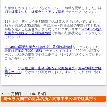
紅葉祭りやライトアップなどのイベント情報を更新しました。詳
細は
紅葉まつり 紅葉ライトアップ情報
でチェックできます。
12月上旬、隊へよう側都市部での紅葉の見頃が続いています。。
12月7-8日の週末は関東・中部東海・関西近畿の平野部でも見頃
時期を迎える紅葉名所が多くなっています。今すぐ
2024年の最新
紅葉色づき状況、見頃時期情報
で各地の紅葉状況をチェックして
ください！
2024年の最新紅葉色づき状況、見頃時期情報
をアップしました。
詳細は
紅葉名所2024速報
でチェックできます。2024年の紅葉シ
ーズンは猛暑の影響で全体に例年より1－2週間遅くなっていると
ころが多いようです。
当サイトは
自然公園・山や渓谷などの紅葉名所
と
お寺や神社の紅
葉スポット
に分かれて分類されておりますので、それぞれご覧く
ださい。
ページ更新日：
2026年8月8日
埼玉県入間市の紅葉名所入間市中央公園で紅葉狩り