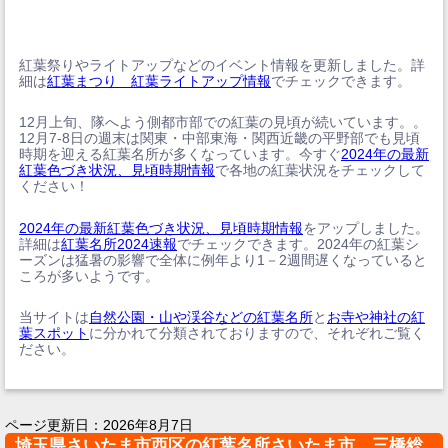
紅葉祭りやライトアップなどのイベント情報を更新しました。詳
細は
紅葉まつり 紅葉ライトアップ情報
でチェックできます。
12月上旬、隊へよう側都市部での紅葉の見頃が続いています。。
12月7-8日の週末は関東・中部東海・関西近畿の平野部でも見頃
時期を迎える紅葉名所が多くなっています。今すぐ
2024年の最新
紅葉色づき状況、見頃時期情報
で各地の紅葉状況をチェックして
ください！
2024年の最新紅葉色づき状況、見頃時期情報
をアップしました。
詳細は
紅葉名所2024速報
でチェックできます。2024年の紅葉シ
ーズンは猛暑の影響で全体に例年より1－2週間遅くなっていると
ころが多いようです。
当サイトは
自然公園・山や渓谷などの紅葉名所
と
お寺や神社の紅
葉スポット
に分かれて分類されておりますので、それぞれご覧く
ださい。
ページ更新日：
2026年8月7日
埼玉県さいたま市西区の紅葉名所さいたま市 三橋総