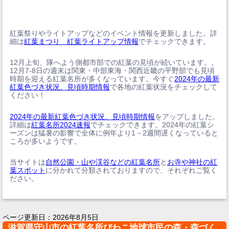
紅葉祭りやライトアップなどのイベント情報を更新しました。詳
細は
紅葉まつり 紅葉ライトアップ情報
でチェックできます。
12月上旬、隊へよう側都市部での紅葉の見頃が続いています。。
12月7-8日の週末は関東・中部東海・関西近畿の平野部でも見頃
時期を迎える紅葉名所が多くなっています。今すぐ
2024年の最新
紅葉色づき状況、見頃時期情報
で各地の紅葉状況をチェックして
ください！
2024年の最新紅葉色づき状況、見頃時期情報
をアップしました。
詳細は
紅葉名所2024速報
でチェックできます。2024年の紅葉シ
ーズンは猛暑の影響で全体に例年より1－2週間遅くなっていると
ころが多いようです。
当サイトは
自然公園・山や渓谷などの紅葉名所
と
お寺や神社の紅
葉スポット
に分かれて分類されておりますので、それぞれご覧く
ださい。
ページ更新日：
2026年8月5日
滋賀県守山市の紅葉名所びわこ地球市民の森・森づく