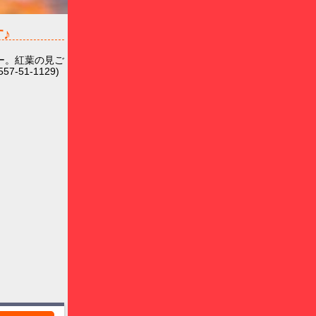
♪
ー。紅葉の見ご
51-1129)