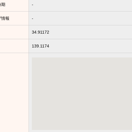
時期
-
プ情報
-
34.91172
139.1174