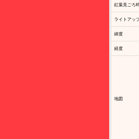
紅葉見ごろ
ライトアッ
緯度
経度
地図