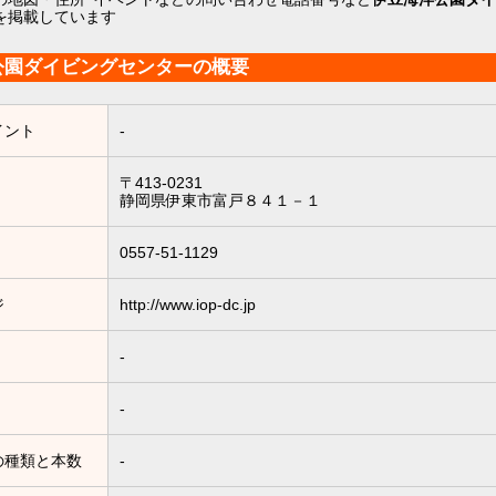
を掲載しています
公園ダイビングセンターの概要
イント
-
〒413-0231
静岡県伊東市富戸８４１－１
0557-51-1129
ジ
http://www.iop-dc.jp
-
-
の種類と本数
-