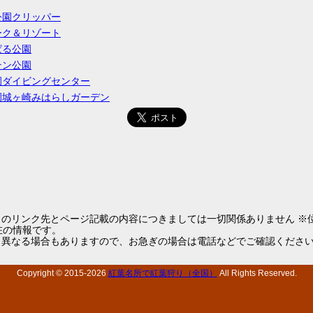
公園クリッパー
ーク＆リゾート
ぱる公園
テン公園
園ダイビングセンター
園城ヶ崎みはらしガーデン
らのリンク先とページ記載の内容につきましては一切関係ありません ※
1現在の情報です。
と異なる場合もありますので、お急ぎの場合は電話などでご確認くださ
Copyright © 2015-
2026
紅葉名所で紅葉狩り（全国）
All Rights Reserved.