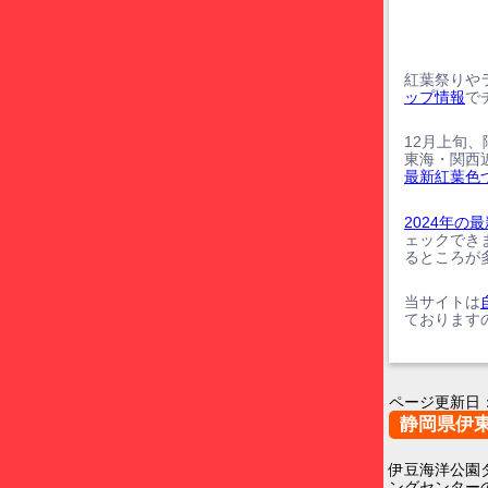
紅葉祭りや
ップ情報
で
12月上旬
東海・関西
最新紅葉色
2024年
ェックでき
るところが
当サイトは
ております
ページ更新日
静岡県伊
伊豆海洋公園
ングセンター