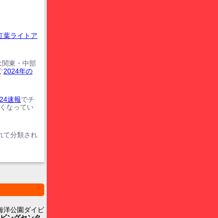
紅葉ライトア
は関東・中部
ぐ
2024年の
24速報
でチ
遅くなってい
れて分類され
海洋公園ダイビ
ビングセンタ