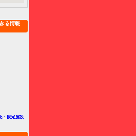
きる情報
化・観光施設