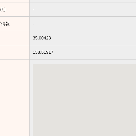
時期
-
プ情報
-
35.00423
138.51917