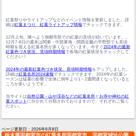
紅葉祭りやライトアップなどのイベント情報を更新しました。詳
細は
紅葉まつり 紅葉ライトアップ情報
でチェックできます。
12月上旬、隊へよう側都市部での紅葉の見頃が続いています。。
12月7-8日の週末は関東・中部東海・関西近畿の平野部でも見頃
時期を迎える紅葉名所が多くなっています。今すぐ
2024年の最新
紅葉色づき状況、見頃時期情報
で各地の紅葉状況をチェックして
ください！
2024年の最新紅葉色づき状況、見頃時期情報
をアップしました。
詳細は
紅葉名所2024速報
でチェックできます。2024年の紅葉シ
ーズンは猛暑の影響で全体に例年より1－2週間遅くなっていると
ころが多いようです。
当サイトは
自然公園・山や渓谷などの紅葉名所
と
お寺や神社の紅
葉スポット
に分かれて分類されておりますので、それぞれご覧く
ださい。
ページ更新日：
2026年8月8日
栃木県宇都宮市の紅葉名所宇都宮市 宇都宮城址公園