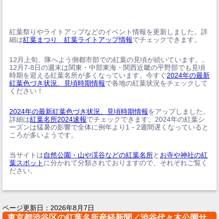
紅葉祭りやライトアップなどのイベント情報を更新しました。詳
細は
紅葉まつり 紅葉ライトアップ情報
でチェックできます。
12月上旬、隊へよう側都市部での紅葉の見頃が続いています。。
12月7-8日の週末は関東・中部東海・関西近畿の平野部でも見頃
時期を迎える紅葉名所が多くなっています。今すぐ
2024年の最新
紅葉色づき状況、見頃時期情報
で各地の紅葉状況をチェックして
ください！
2024年の最新紅葉色づき状況、見頃時期情報
をアップしました。
詳細は
紅葉名所2024速報
でチェックできます。2024年の紅葉シ
ーズンは猛暑の影響で全体に例年より1－2週間遅くなっていると
ころが多いようです。
当サイトは
自然公園・山や渓谷などの紅葉名所
と
お寺や神社の紅
葉スポット
に分かれて分類されておりますので、それぞれご覧く
ださい。
ページ更新日：
2026年8月7日
東京都渋谷区の紅葉名所産経新聞／渋谷代々木公園サ