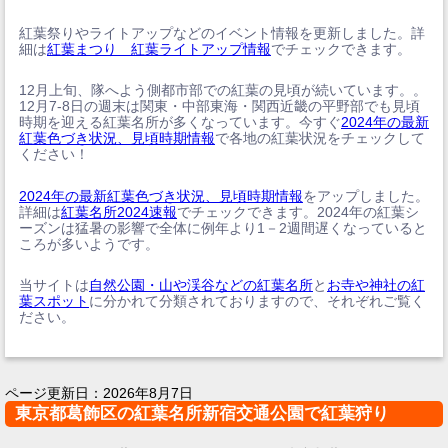
紅葉祭りやライトアップなどのイベント情報を更新しました。詳
細は
紅葉まつり 紅葉ライトアップ情報
でチェックできます。
12月上旬、隊へよう側都市部での紅葉の見頃が続いています。。
12月7-8日の週末は関東・中部東海・関西近畿の平野部でも見頃
時期を迎える紅葉名所が多くなっています。今すぐ
2024年の最新
紅葉色づき状況、見頃時期情報
で各地の紅葉状況をチェックして
ください！
2024年の最新紅葉色づき状況、見頃時期情報
をアップしました。
詳細は
紅葉名所2024速報
でチェックできます。2024年の紅葉シ
ーズンは猛暑の影響で全体に例年より1－2週間遅くなっていると
ころが多いようです。
当サイトは
自然公園・山や渓谷などの紅葉名所
と
お寺や神社の紅
葉スポット
に分かれて分類されておりますので、それぞれご覧く
ださい。
ページ更新日：
2026年8月7日
東京都葛飾区の紅葉名所新宿交通公園で紅葉狩り