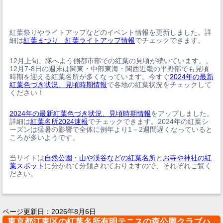
紅葉祭りやライトアップなどのイベント情報を更新しました。詳
細は
紅葉まつり 紅葉ライトアップ情報
でチェックできます。
12月上旬、隊へよう側都市部での紅葉の見頃が続いています。。
12月7-8日の週末は関東・中部東海・関西近畿の平野部でも見頃
時期を迎える紅葉名所が多くなっています。今すぐ
2024年の最新
紅葉色づき状況、見頃時期情報
で各地の紅葉状況をチェックして
ください！
2024年の最新紅葉色づき状況、見頃時期情報
をアップしました。
詳細は
紅葉名所2024速報
でチェックできます。2024年の紅葉シ
ーズンは猛暑の影響で全体に例年より1－2週間遅くなっていると
ころが多いようです。
当サイトは
自然公園・山や渓谷などの紅葉名所
と
お寺や神社の紅
葉スポット
に分かれて分類されておりますので、それぞれご覧く
ださい。
ページ更新日：
2026年8月6日
東京都江東区の紅葉名所有明テニスの森公園クラブハ