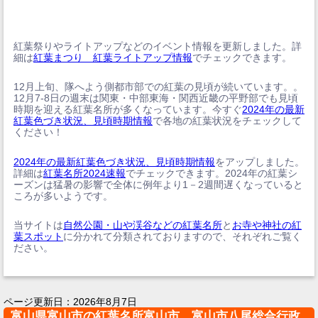
紅葉祭りやライトアップなどのイベント情報を更新しました。詳
細は
紅葉まつり 紅葉ライトアップ情報
でチェックできます。
12月上旬、隊へよう側都市部での紅葉の見頃が続いています。。
12月7-8日の週末は関東・中部東海・関西近畿の平野部でも見頃
時期を迎える紅葉名所が多くなっています。今すぐ
2024年の最新
紅葉色づき状況、見頃時期情報
で各地の紅葉状況をチェックして
ください！
2024年の最新紅葉色づき状況、見頃時期情報
をアップしました。
詳細は
紅葉名所2024速報
でチェックできます。2024年の紅葉シ
ーズンは猛暑の影響で全体に例年より1－2週間遅くなっていると
ころが多いようです。
当サイトは
自然公園・山や渓谷などの紅葉名所
と
お寺や神社の紅
葉スポット
に分かれて分類されておりますので、それぞれご覧く
ださい。
ページ更新日：
2026年8月7日
富山県富山市の紅葉名所富山市 富山市八尾総合行政