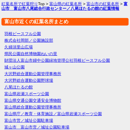
紅葉名所で紅葉狩り
Top >
富山県の紅葉名所
>
富山市の紅葉名所
>
富
山市 富山市八尾総合行政センター／八尾ほたるの館の紅葉情報
富山市近くの紅葉名所まとめ
羽根ピースフル公園
株式会社岡部／公園施設部
久婦須里山広場
県民公園自然博物園ねいの里
財団法人富山市婦中公園緑地管理公社羽根ピースフル公園
城ヶ山公園
大沢野総合運動公園管理事務所
大沢野総合運動公園野球場
八尾ほたるの館
富山県岩瀬スポーツ公園
富山県交通公園交通安全博物館
富山県総合運動公園管理事務所
富山県庁／教育・体育施設／富山県岩瀬スポーツ公園
富山市営／城址公園駐車場
富山市 富山市営／城址公園駐車場