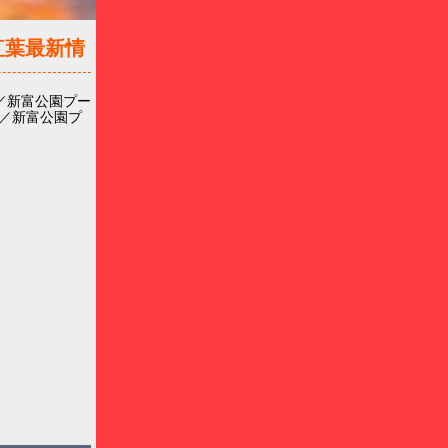
紅葉最新情
／新富公園プー
／新富公園プ