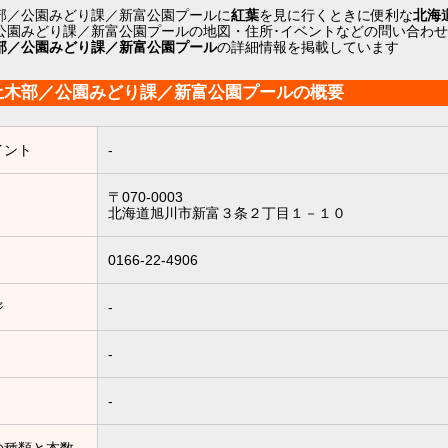
部／公園みどり課／新富公園プールに
紅葉
を見に行くときに便利な
北海
公園みどり課／新富公園プールの地図・住所･イベントなどの問い合わ
部／公園みどり課／新富公園プール
の詳細情報を掲載しています
土木部／公園みどり課／新富公園プールの概要
イント
-
〒070-0003
北海道旭川市新富３条２丁目１－１０
0166-22-4906
ジ
-
-
-