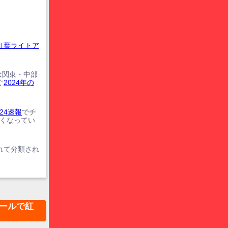
紅葉ライトア
は関東・中部
ぐ
2024年の
24速報
でチ
遅くなってい
れて分類され
ールで紅