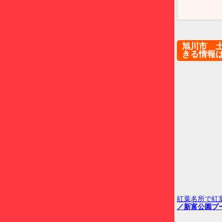
旭川市 
きる情報
紅葉名所で紅
／新富公園プ