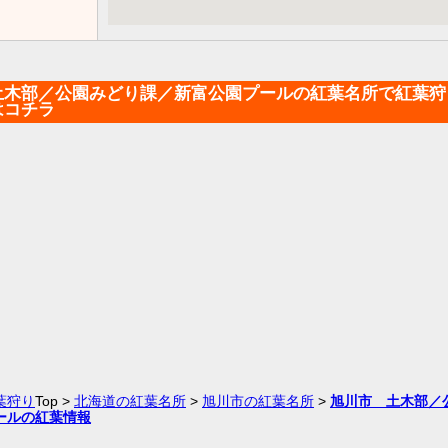
土木部／公園みどり課／新富公園プールの紅葉名所で紅葉狩
はコチラ
葉狩り
Top >
北海道の紅葉名所
>
旭川市の紅葉名所
>
旭川市 土木部／
ールの紅葉情報