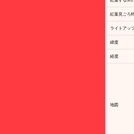
紅葉する木
紅葉見ごろ
ライトアッ
緯度
経度
地図