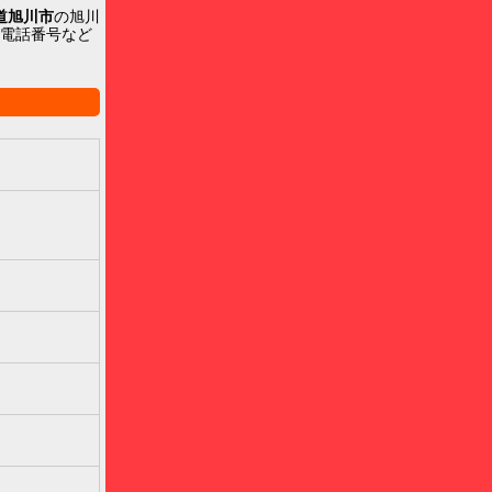
道旭川市
の旭川
せ電話番号など