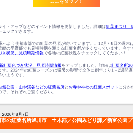
ここをタップ！
ライトアップなどのイベント情報を更新しました。詳細は
紅葉まつり 
チェックできます。
、隊へよう側都市部での紅葉の見頃が続いています。。12月7-8日の週末
近畿の平野部でも見頃時期を迎える紅葉名所が多くなっています。今す
づき状況、見頃時期情報
で各地の紅葉状況をチェックしてください！
の最新紅葉色づき状況、見頃時期情報
をアップしました。詳細は
紅葉名所20
ます。2024年の紅葉シーズンは猛暑の影響で全体に例年より1－2週間
多いようです。
自然公園・山や渓谷などの紅葉名所
と
お寺や神社の紅葉スポット
に分か
ので、それぞれご覧ください。
：
2026年8月7日
川市の紅葉名所旭川市 土木部／公園みどり課／新富公園プ