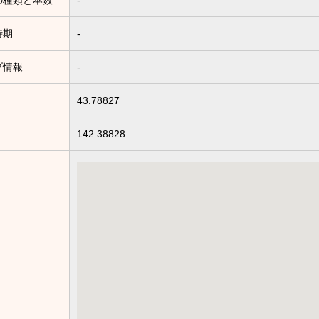
の種類と本数
-
時期
-
プ情報
-
43.78827
142.38828