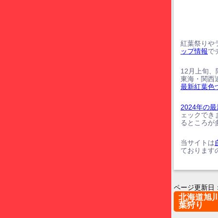
紅葉祭りや
ップ情報
で
12月上旬
東海・関西
最新紅葉色
2024年
ェックでき
るところが
当サイトは
ております
ページ更新日
北海道旭
葉狩り