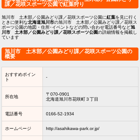
課／花咲スポーツ公園で紅葉狩り
旭川市 土木部／公園みどり課／花咲スポーツ公園に
紅葉
を見に行く
ときに便利な
北海道旭川市
の旭川市 土木部／公園みどり課／花咲ス
ポーツ公園の地図・住所･イベントなどの問い合わせ電話番号など
旭
川市 土木部／公園みどり課／花咲スポーツ公園
の詳細情報を掲載し
ています
旭川市 土木部／公園みどり課／花咲スポーツ公園の
概要
おすすめポイン
-
ト
〒070-0901
所在地
北海道旭川市花咲町３丁目
電話番号
0166-52-1934
ホームページ
http://asahikawa-park.or.jp/