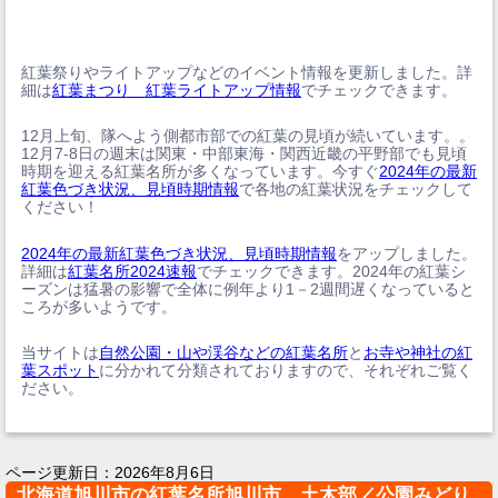
紅葉祭りやライトアップなどのイベント情報を更新しました。詳
細は
紅葉まつり 紅葉ライトアップ情報
でチェックできます。
12月上旬、隊へよう側都市部での紅葉の見頃が続いています。。
12月7-8日の週末は関東・中部東海・関西近畿の平野部でも見頃
時期を迎える紅葉名所が多くなっています。今すぐ
2024年の最新
紅葉色づき状況、見頃時期情報
で各地の紅葉状況をチェックして
ください！
2024年の最新紅葉色づき状況、見頃時期情報
をアップしました。
詳細は
紅葉名所2024速報
でチェックできます。2024年の紅葉シ
ーズンは猛暑の影響で全体に例年より1－2週間遅くなっていると
ころが多いようです。
当サイトは
自然公園・山や渓谷などの紅葉名所
と
お寺や神社の紅
葉スポット
に分かれて分類されておりますので、それぞれご覧く
ださい。
ページ更新日：
2026年8月6日
北海道旭川市の紅葉名所旭川市 土木部／公園みどり