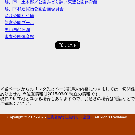
旭川市 土木部／公園みどり課／東豊公園体育館
旭川平和通買物公園企画委員会
花咲公園和弓場
新富公園プール
男山自然公園
東豊公園体育館
※当ページからのリンク先とページ記載の内容につきましては一切関係
ありません ※位置情報は2015/03/01現在の情報です。
現在の所在地と異なる場合もありますので、お急ぎの場合は電話などで
ご確認ください。
Copyright © 2015-
2026
紅葉名所で紅葉狩り（全国）
All Rights Reserved.