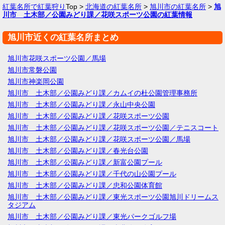
紅葉名所で紅葉狩り
Top >
北海道の紅葉名所
>
旭川市の紅葉名所
>
旭
川市 土木部／公園みどり課／花咲スポーツ公園の紅葉情報
旭川市近くの紅葉名所まとめ
旭川市花咲スポーツ公園／馬場
旭川市常磐公園
旭川市神楽岡公園
旭川市 土木部／公園みどり課／カムイの杜公園管理事務所
旭川市 土木部／公園みどり課／永山中央公園
旭川市 土木部／公園みどり課／花咲スポーツ公園
旭川市 土木部／公園みどり課／花咲スポーツ公園／テニスコート
旭川市 土木部／公園みどり課／花咲スポーツ公園／馬場
旭川市 土木部／公園みどり課／春光台公園
旭川市 土木部／公園みどり課／新富公園プール
旭川市 土木部／公園みどり課／千代の山公園プール
旭川市 土木部／公園みどり課／忠和公園体育館
旭川市 土木部／公園みどり課／東光スポーツ公園旭川ドリームス
タジアム
旭川市 土木部／公園みどり課／東光パークゴルフ場