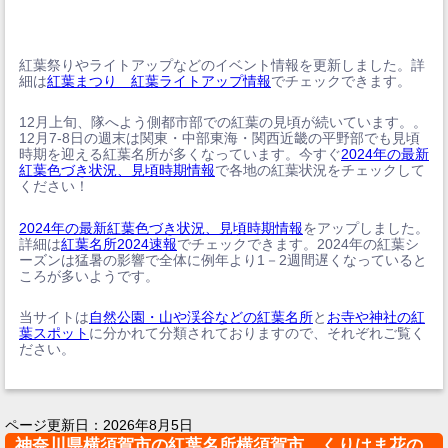
紅葉祭りやライトアップなどのイベント情報を更新しました。詳
細は
紅葉まつり 紅葉ライトアップ情報
でチェックできます。
12月上旬、隊へよう側都市部での紅葉の見頃が続いています。。
12月7-8日の週末は関東・中部東海・関西近畿の平野部でも見頃
時期を迎える紅葉名所が多くなっています。今すぐ
2024年の最新
紅葉色づき状況、見頃時期情報
で各地の紅葉状況をチェックして
ください！
2024年の最新紅葉色づき状況、見頃時期情報
をアップしました。
詳細は
紅葉名所2024速報
でチェックできます。2024年の紅葉シ
ーズンは猛暑の影響で全体に例年より1－2週間遅くなっていると
ころが多いようです。
当サイトは
自然公園・山や渓谷などの紅葉名所
と
お寺や神社の紅
葉スポット
に分かれて分類されておりますので、それぞれご覧く
ださい。
ページ更新日：
2026年8月5日
神奈川県横須賀市の紅葉名所横須賀市 くりはま花の