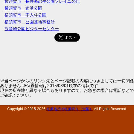
横須賀市 長井海の手公園ソレイユの丘
横須賀市 追浜公園
横須賀市 不入斗公園
横須賀市 公園墓地事務所
観音崎公園ビジターセンター
※当ページからのリンク先とページ記載の内容につきましては一切関係
ありません ※位置情報は2015/03/01現在の情報です。
現在の所在地と異なる場合もありますので、お急ぎの場合は電話などで
ご確認ください。
Copyright © 2015-
2026
紅葉名所で紅葉狩り（全国）
All Rights Reserved.