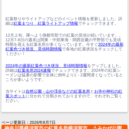
紅葉祭りやライトアップなどのイベント情報を更新しました。詳
細は
紅葉まつり 紅葉ライトアップ情報
でチェックできます。
12月上旬、隊へよう側都市部での紅葉の見頃が続いています。。
12月7-8日の週末は関東・中部東海・関西近畿の平野部でも見頃
時期を迎える紅葉名所が多くなっています。今すぐ
2024年の最新
紅葉色づき状況、見頃時期情報
で各地の紅葉状況をチェックして
ください！
2024年の最新紅葉色づき状況、見頃時期情報
をアップしました。
詳細は
紅葉名所2024速報
でチェックできます。2024年の紅葉シ
ーズンは猛暑の影響で全体に例年より1－2週間遅くなっていると
ころが多いようです。
当サイトは
自然公園・山や渓谷などの紅葉名所
と
お寺や神社の紅
葉スポット
に分かれて分類されておりますので、それぞれご覧く
ださい。
ページ更新日：
2026年8月7日
神奈川県横須賀市の紅葉名所横須賀市 うみかぜ公園