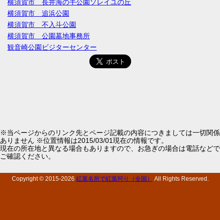
横須賀市 長井海の手公園ソレイユの丘
横須賀市 追浜公園
横須賀市 不入斗公園
横須賀市 公園墓地事務所
観音崎公園ビジターセンター
※当ページからのリンク先とページ記載の内容につきましては一切関係
ありません ※位置情報は2015/03/01現在の情報です。
現在の所在地と異なる場合もありますので、お急ぎの場合は電話などで
ご確認ください。
Copyright © 2015-
2026
紅葉名所で紅葉狩り（全国）
All Rights Reserved.