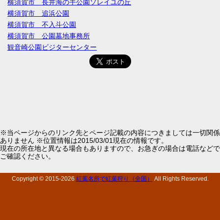
横須賀市 長井海の手公園ソレイユの丘
横須賀市 追浜公園
横須賀市 不入斗公園
横須賀市 公園墓地事務所
観音崎公園ビジターセンター
※当ページからのリンク先とページ記載の内容につきましては一切関係
ありません ※位置情報は2015/03/01現在の情報です。
現在の所在地と異なる場合もありますので、お急ぎの場合は電話などで
ご確認ください。
Copyright © 2015-
2026
紅葉名所で紅葉狩り（全国）
All Rights Reserved.