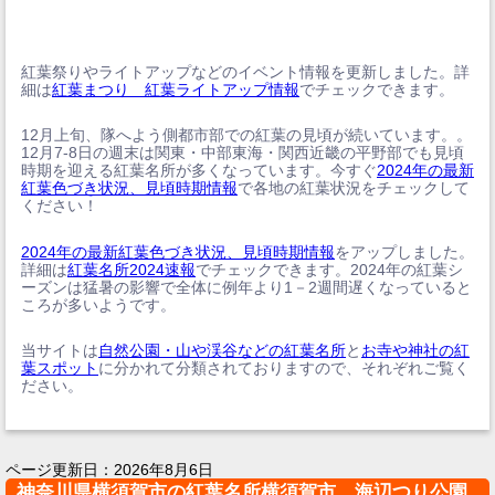
紅葉祭りやライトアップなどのイベント情報を更新しました。詳
細は
紅葉まつり 紅葉ライトアップ情報
でチェックできます。
12月上旬、隊へよう側都市部での紅葉の見頃が続いています。。
12月7-8日の週末は関東・中部東海・関西近畿の平野部でも見頃
時期を迎える紅葉名所が多くなっています。今すぐ
2024年の最新
紅葉色づき状況、見頃時期情報
で各地の紅葉状況をチェックして
ください！
2024年の最新紅葉色づき状況、見頃時期情報
をアップしました。
詳細は
紅葉名所2024速報
でチェックできます。2024年の紅葉シ
ーズンは猛暑の影響で全体に例年より1－2週間遅くなっていると
ころが多いようです。
当サイトは
自然公園・山や渓谷などの紅葉名所
と
お寺や神社の紅
葉スポット
に分かれて分類されておりますので、それぞれご覧く
ださい。
ページ更新日：
2026年8月6日
神奈川県横須賀市の紅葉名所横須賀市 海辺つり公園